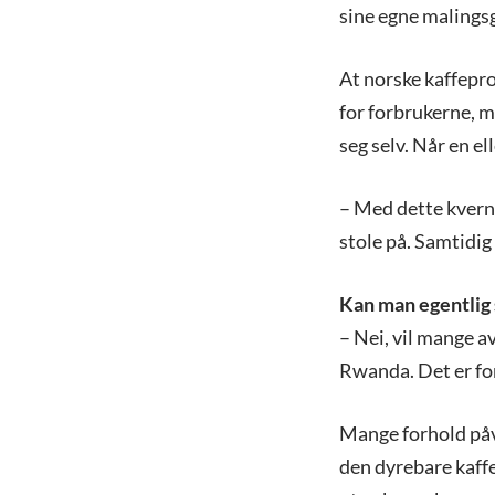
sine egne malingsg
At norske kaffepro
for forbrukerne, m
seg selv. Når en el
– Med dette kvern
stole på. Samtidig 
Kan man egentlig
– Nei, vil mange av
Rwanda. Det er fo
Mange forhold påvi
den dyrebare kaffen