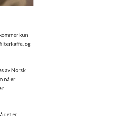
vi kommer kun
ilterkaffe, og
es av Norsk
m nå er
er
å det er