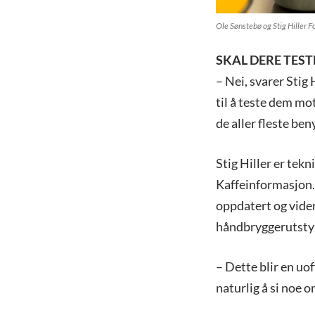
Ole Sønstebø og Stig Hiller F
SKAL DERE TEST
– Nei, svarer Stig
til å teste dem mot
de aller fleste ben
Stig Hiller er tek
Kaffeinformasjon. 
oppdatert og vider
håndbryggerutstyr
– Dette blir en uof
naturlig å si noe 