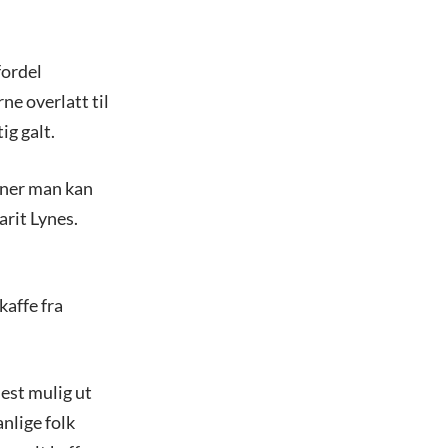
fordel
ne overlatt til
ig galt.
rner man kan
arit Lynes.
kaffe fra
mest mulig ut
anlige folk