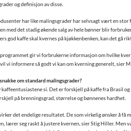
rader og definisjon av disse.
dusenter har like malingsgrader har selvsagt vært en stor 
en med det stadig økende salg av hele bønner blir forbruker
lers god kaffe skal kvernes på kjøkkenbenken, kan det gå rikt
programmet gir vi forbrukerne informasjon om hvilke kve
vil vi informere så godt vi kan om kverning generelt, sier M
 snakke om standard malingsgrader?
 kaffeentusiastene si. Det er forskjell på kaffe fra Brasil og 
rskjell på brenningsgrad, størrelse og bønnenes hardhet.
rker det endelige resultatet. De som virkelig ønsker å få 
, lærer seg raskt å justere kvernen, sier Stig Hiller. Men v