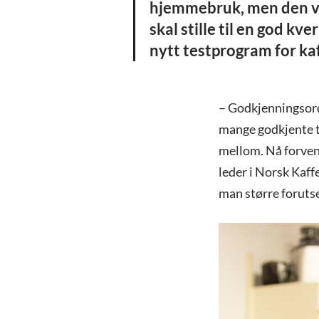
hjemmebruk, men den va
skal stille til en god k
nytt testprogram for k
– Godkjenningsordn
mange godkjente tr
mellom. Nå forvent
leder i Norsk Kaff
man større forutse