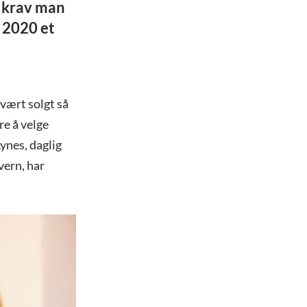
e krav man
i 2020 et
 vært solgt så
re å velge
ynes, daglig
vern, har