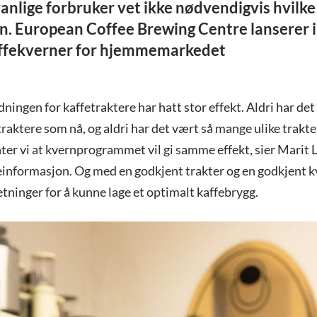
nlige forbruker vet ikke nødvendigvis hvilk
vern. European Coffee Brewing Centre lanserer 
affekverner for hjemmemarkedet
ingen for kaffetraktere har hatt stor effekt. Aldri har det
aktere som nå, og aldri har det vært så mange ulike trakte
er vi at kvernprogrammet vil gi samme effekt, sier Marit L
einformasjon. Og med en godkjent trakter og en godkjent k
tninger for å kunne lage et optimalt kaffebrygg.