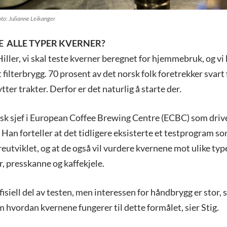
oto: Julianne Leikanger
E ALLE TYPER KVERNER?
 Hiller, vi skal teste kverner beregnet for hjemmebruk, og 
 filterbrygg. 70 prosent av det norsk folk foretrekker svart f
ytter trakter. Derfor er det naturlig å starte der.
nisk sjef i European Coffee Brewing Centre (ECBC) som driv
Han forteller at det tidligere eksisterte et testprogram so
eutviklet, og at de også vil vurdere kvernene mot ulike typ
, presskanne og kaffekjele.
fisiell del av testen, men interessen for håndbrygg er stor, s
om hvordan kvernene fungerer til dette formålet, sier Stig.