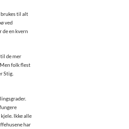
rukes til alt
bø ved
ar de en kvern
til de mer
 Men folk flest
r Stig.
lingsgrader.
 fungere
kjele. Ikke alle
kaffehusene har