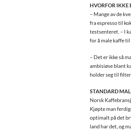
HVORFOR IKKE 
– Mange av de kver
fra espresso til ko
testsenteret. – I k
for å male kaffe ti
– Det er ikke så m
ambisiøse blant kaf
holder seg til filte
STANDARD MAL
Norsk Kaffebransje
Kjøpte man ferdigm
optimalt på det bry
land har det, og ma