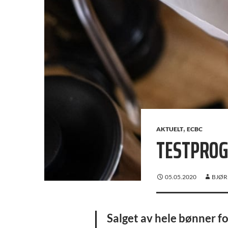
,
AKTUELT
ECBC
TESTPROG
05.05.2020
BJØR
Salget av hele bønner for