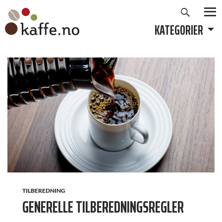
Søk
Hopp
til
KATEGORIER
PRIMÆ
innhold
TILBEREDNING
GENERELLE TILBEREDNINGSREGLER