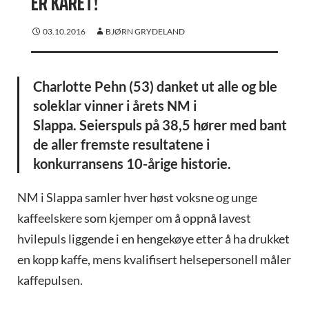
ER KÅRET!
03.10.2016
BJØRN GRYDELAND
Charlotte Pehn (53) danket ut alle og ble
soleklar vinner i årets NM i
Slappa. Seierspuls på 38,5 hører med bant
de aller fremste resultatene i
konkurransens 10-årige historie.
NM i Slappa samler hver høst voksne og unge
kaffeelskere som kjemper om å oppnå lavest
hvilepuls liggende i en hengekøye etter å ha drukket
en kopp kaffe, mens kvalifisert helsepersonell måler
kaffepulsen.