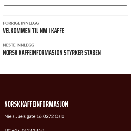
INNLEGGSNAVIGASJON
FORRIGE INNLEGG
VELKOMMEN TIL NM I KAFFE
NESTE INNLEGG
NORSK KAFFEINFORMASJON STYRKER STABEN
NORSK KAFFEINFORMASJON
Niels Juels gate 16, 0272 Oslo
Tlf:
+47 23 13 18 50