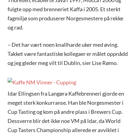
fulgte opp med brenneriet Kaffa i 2005. Et sterkt
fagmiljø som produserer Norgesmestere på rekke
og rad.
– Det har vært noen knallharde uker med øving.
Takket være fantastiske kollegaer er målet oppnådd
og jeg gleder meg vilt til Dublin, sier Lise Rømo.
Idar Ellingsen fra Langøra Kaffebrenneri gjorde en
meget sterk konkurranse. Han ble Norgesmester i
Cup Tasting og kom på andre plass i Brewers Cup.
Dessverre blir det ikke noe VM på Idar, da World
Cup Tasters Championship allerede er avviklet i