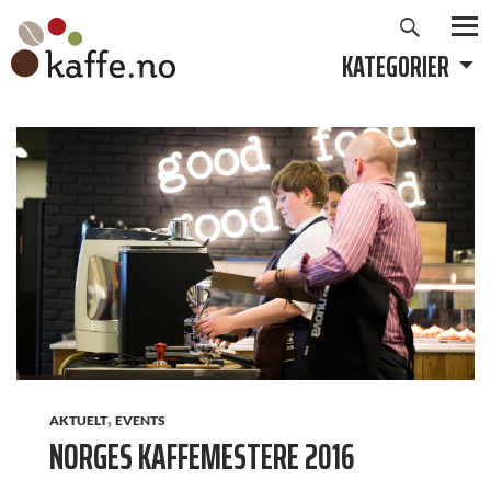
Søk
Hopp
til
KATEGORIER
PRIMÆ
innhold
,
AKTUELT
EVENTS
NORGES KAFFEMESTERE 2016