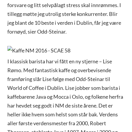
forsvare og litt selvpålagt stress skal innrømmes. I
tillegg møtte jeg utrolig sterke konkurrenter. Blir
jeg blant de 10 beste i verden i Dublin, får jeg være
fornøyd, sier Odd-Steinar.
I klassisk barista har vi fått en ny stjerne – Lise
Rømo. Med fantastisk kaffe og overbevisende
framføring slår Lise følge med Odd-Steinar til
World of Coffee i Dublin. Lise jobber som barista i
kaffebarene Java og Mocca i Oslo, og folkene herfra
har hevdet seg godt i NM de siste årene. Det er
heller ikke hvem som helst som står bak. Verdens
aller første verdensmester fra 2000, Robert
Thoresen, etablerte Java i 1997, Mocca i 2000 og