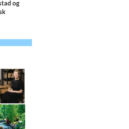
stad og
sk