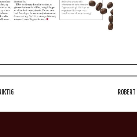
JON
RIKTIG
ROBERT