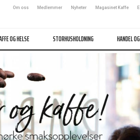
Hopp til innhold
Om oss
Medlemmer
Nyheter
Magasinet Kaffe
E
AFFE OG HELSE
STORHUSHOLDNING
HANDEL OG