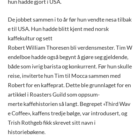
hun hadde gjort i USA.
De jobbet sammen i to år før hun vendte nesa tilbak
e til USA. Hun hadde blitt kjent med norsk
kaffekultur og sett
Robert William Thoresen bli verdensmester. Tim W
endelboe hadde også begynt å gjøre seg gjeldende,
både som ivrig barista og konkurrent. Før hun skulle
reise, inviterte hun Tim til Mocca sammen med
Robert for en kaffeprat. Dette ble grunnlaget for en
artikkel i Roasters Guild som oppsum-
merte kaffehistorien så langt. Begrepet «Third Wav
e Coffee», kaffens tredje bølge, var introdusert, og
Trish Rothgeb fikk skrevet sitt navn i
historiebøkene.