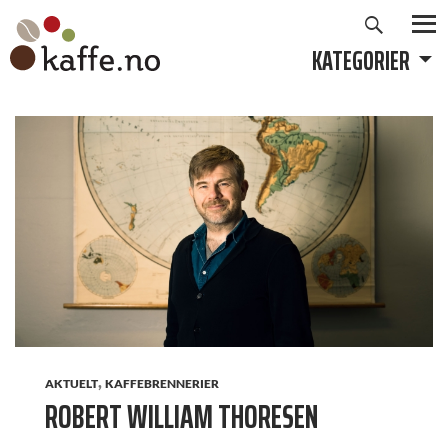
Søk
Hopp
til
KATEGORIER
PRIMÆ
innhold
,
AKTUELT
KAFFEBRENNERIER
ROBERT WILLIAM THORESEN