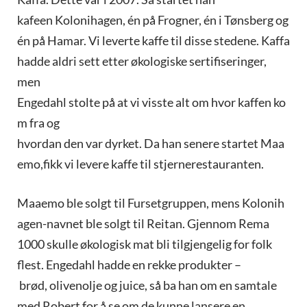
kafeen Kolonihagen, én på Frogner, én i Tønsberg og
én på Hamar. Vi leverte kaffe til disse stedene. Kaffa
hadde aldri sett etter økologiske sertifiseringer,
men
Engedahl stolte på at vi visste alt om hvor kaffen ko
m fra og
hvordan den var dyrket. Da han senere startet Maa
emo,fikk vi levere kaffe til stjernerestauranten.
Maaemo ble solgt til Fursetgruppen, mens Kolonih
agen-navnet ble solgt til Reitan. Gjennom Rema
1000 skulle økologisk mat bli tilgjengelig for folk
flest. Engedahl hadde en rekke produkter –
brød, olivenolje og juice, så ba han om en samtale
med Robert for å se om de kunne lansere en