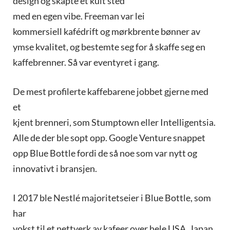
design og skapte et kult sted
med en egen vibe. Freeman var lei
kommersiell kafédrift og mørkbrente bønner av
ymse kvalitet, og bestemte seg for å skaffe seg en
kaffebrenner. Så var eventyret i gang.
De mest profilerte kaffebarene jobbet gjerne med
et
kjent brenneri, som Stumptown eller Intelligentsia.
Alle de der ble sopt opp. Google Venture snappet
opp Blue Bottle fordi de så noe som var nytt og
innovativt i bransjen.
I 2017 ble Nestlé majoritetseier i Blue Bottle, som
har
vokst til et nettverk av kafeer over hele USA, Japan