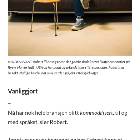
VERDENSVANT Robert liker seg foran det gamle skolekartet i kaffebrenneriet på
Ryen. Han er født i USA og har bodd og arbeidet der i flere perioder. Robert har
besøkt utallige land rundt om i verden på jakt etter god kaffe
Vanliggjort
–
Nå har nok hele bransjen blitt
kommodifisert
, til og
med språket, sier Robert.
Jeg stusser over begrepet og ber Robert finne et