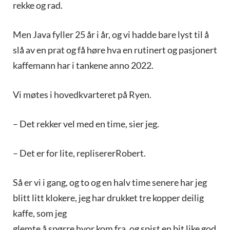
rekke og rad.
Men Java fyller 25 år i år, og vi hadde bare lyst til å
slå av en prat og få høre hva en rutinert og pasjonert
kaffemann har i tankene anno 2022.
Vi møtes i hovedkvarteret på Ryen.
– Det rekker vel med en time, sier jeg.
– Det er for lite, replisererRobert.
Så er vi i gang, og to og en halv time senere har jeg
blitt litt klokere, jeg har drukket tre kopper deilig
kaffe, som jeg
glemte å spørre hvor kom fra, og spist en bit like god