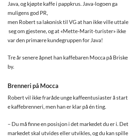
Java, og kjøpte kaffe i pappkrus. Java-logoen ga
muligens god PR,
men Robert sa lakonisk til VG at han ikke ville uttale
seg om gjestene, og at «Mette-Marit-turister» ikke
var den primære kundegruppen for Java!
Tre år senere åpnet han kaffebaren Mocca på Briske
by.
Brenneri på Mocca
Robert vil ikke fraråde unge kaffeentusiaster å start
e kaffebrenneri, men han er klar på én ting.
– Du må finne en posisjon i det markedet du er i. Det
markedet skal utvides eller utvikles, og du kan spille