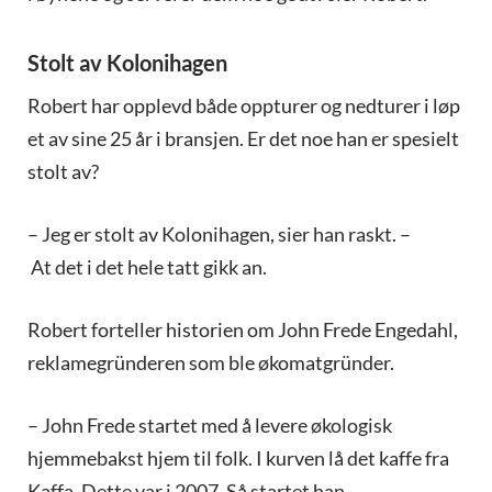
Stolt av Kolonihagen
Robert har opplevd både oppturer og nedturer i løp
et av sine 25 år i bransjen. Er det noe han er spesielt
stolt av?
– Jeg er stolt av Kolonihagen, sier han raskt. –
At det i det hele tatt gikk an.
Robert forteller historien om John Frede Engedahl,
reklamegründeren som ble økomatgründer.
– John Frede startet med å levere økologisk
hjemmebakst hjem til folk. I kurven lå det kaffe fra
Kaffa. Dette var i 2007. Så startet han