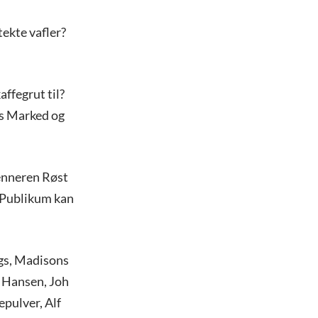
ekte vafler?
affegrut til?
ns Marked og
renneren Røst
 Publikum kan
rgs, Madisons
& Hansen, Joh
epulver, Alf