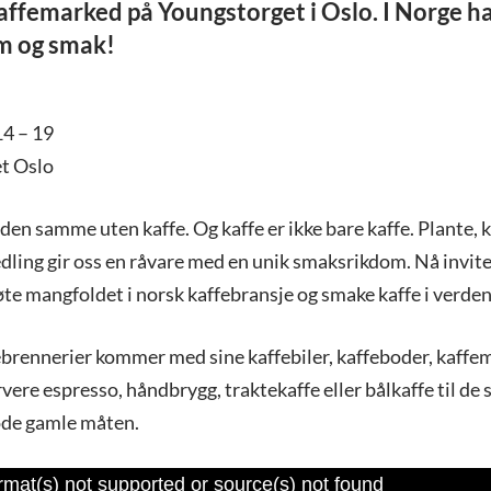
ffemarked på Youngstorget i Oslo. I Norge ha
om og smak!
14 – 19
t Oslo
 den samme uten kaffe. Og kaffe er ikke bare kaffe. Plante, 
dling gir oss en råvare med en unik smaksrikdom. Nå invite
te mangfoldet i norsk kaffebransje og smake kaffe i verden
ebrennerier kommer med sine kaffebiler, kaffeboder, kaffe
rvere espresso, håndbrygg, traktekaffe eller bålkaffe til de
ode gamle måten.
rmat(s) not supported or source(s) not found