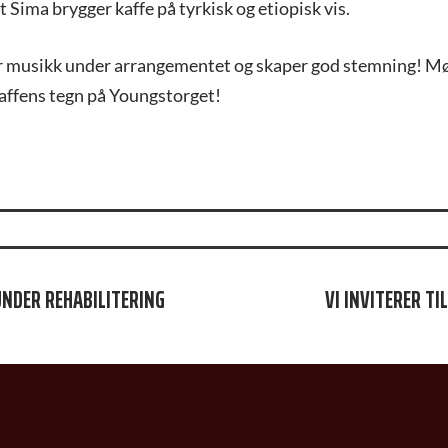
Sima brygger kaffe på tyrkisk og etiopisk vis.
r musikk under arrangementet og skaper god stemning! Mø
kaffens tegn på Youngstorget!
JON
UNDER REHABILITERING
VI INVITERER T