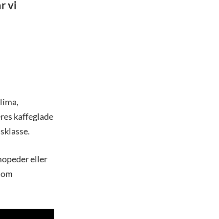
r vi
klima,
res kaffeglade
sklasse.
mopeder eller
 som