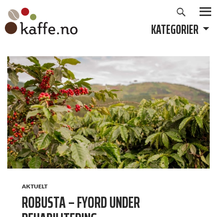
Søk
Hopp
til
KATEGORIER
PRIMÆ
innhold
AKTUELT
ROBUSTA – FYORD UNDER