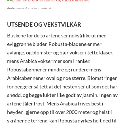
Arabica øverst – robusta nederst
UTSENDE OG VEKSTVILKÅR
Buskene for de to artene ser nokså like ut med
eviggrønne blader. Robusta-bladene er mer
avlange, og blomster og bær vokser i tette klaser,
mens Arabica vokser mer som i ranker.
Robustabønnener mindre og rundere mens
Arabicabønnener oval og noe større. Blomstringen
for begge er så tett at det nesten ser ut som det har
snødd, og begge lukter like godt av jasmin. Ingen av
artene tåler frost. Mens Arabica trives best i
høyden, gjerne opp til over 2000 meter og helst i
skrånende terreng, kan Robusta dyrkes helt ned til