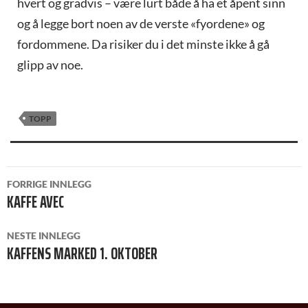
hvert og gradvis – være lurt både å ha et åpent sinn
og å legge bort noen av de verste «fyordene» og
fordommene. Da risiker du i det minste ikke å gå
glipp av noe.
TOPP
INNLEGGSNAVIGASJON
FORRIGE INNLEGG
KAFFE AVEC
NESTE INNLEGG
KAFFENS MARKED 1. OKTOBER