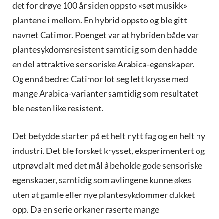
det for drøye 100 år siden oppsto «søt musikk»
plantene i mellom. En hybrid oppsto og ble gitt
navnet Catimor. Poenget var at hybriden både var
plantesykdomsresistent samtidig som den hadde
en del attraktive sensoriske Arabica-egenskaper.
Og ennå bedre: Catimor lot seg lett krysse med
mange Arabica-varianter samtidig som resultatet
ble nesten like resistent.
Det betydde starten på et helt nytt fag og en helt ny
industri. Det ble forsket krysset, eksperimentert og
utprøvd alt med det mål å beholde gode sensoriske
egenskaper, samtidig som avlingene kunne økes
uten at gamle eller nye plantesykdommer dukket
opp. Da en serie orkaner raserte mange