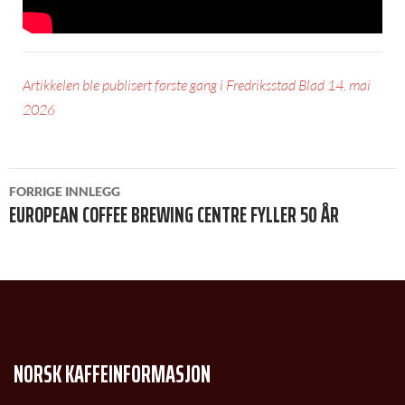
Artikkelen ble publisert første gang i Fredriksstad Blad 14. mai
2026
INNLEGGSNAVIGASJON
FORRIGE INNLEGG
EUROPEAN COFFEE BREWING CENTRE FYLLER 50 ÅR
NORSK KAFFEINFORMASJON