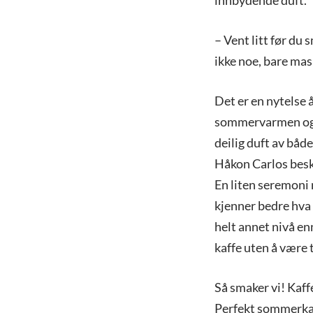
innbydende duft.
– Vent litt før du
ikke noe, bare mas
Det er en nytelse å
sommervarmen og 
deilig duft av båd
Håkon Carlos besk
En liten seremoni m
kjenner bedre hva 
helt annet nivå en
kaffe uten å være t
Så smaker vi! Kaffe
Perfekt sommerkaff