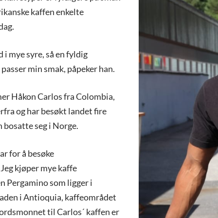
ikanske kaffen enkelte
 dag.
d i mye syre, så en fyldig
 passer min smak, påpeker han.
er Håkon Carlos fra Colombia,
rfra og har besøkt landet fire
n bosatte seg i Norge.
ar for å besøke
 Jeg kjøper mye kaffe
en Pergamino som ligger i
aden i Antioquia, kaffeområdet
ordsmonnet til Carlos´ kaffen er