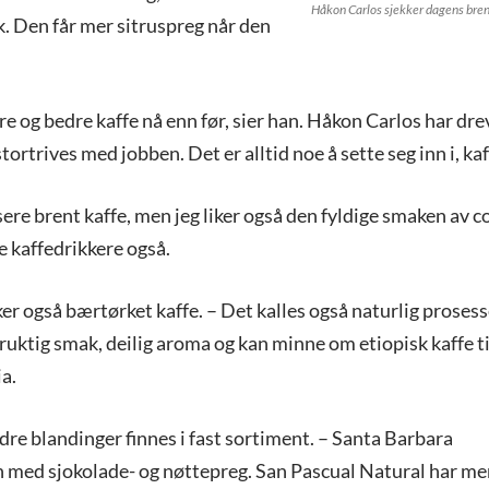
Håkon Carlos sjekker dagens bre
 Den får mer sitruspreg når den
re og bedre kaffe nå enn før, sier han. Håkon Carlos har drev
stortrives med jobben. Det er alltid noe å sette seg inn i, kaff
sere brent kaffe, men jeg liker også den fyldige smaken av 
 kaffedrikkere også.
r også bærtørket kaffe. – Det kalles også naturlig prosess
fruktig smak, deilig aroma og kan minne om etiopisk kaffe til
a.
re blandinger finnes i fast sortiment. – Santa Barbara
 med sjokolade- og nøttepreg. San Pascual Natural har mer