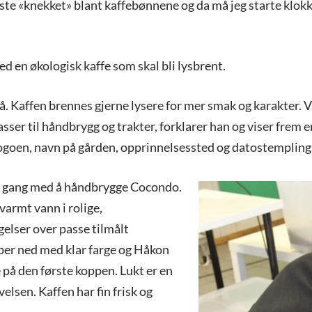
rste «knekket» blant kaffebønnene og da må jeg starte klokk
ed en økologisk kaffe som skal bli lysbrent.
å. Kaffen brennes gjerne lysere for mer smak og karakter. 
ser til håndbrygg og trakter, forklarer han og viser frem 
ogoen, navn på gården, opprinnelsessted og datostempling
i gang med å håndbrygge Cocondo.
varmt vann i rolige,
elser over passe tilmålt
pper ned med klar farge og Håkon
 på den første koppen. Lukt er en
velsen. Kaffen har fin frisk og