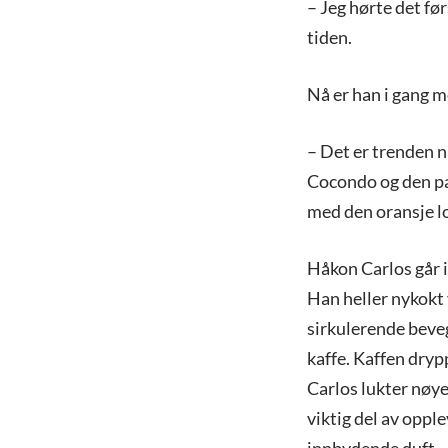
– Jeg hørte det fø
tiden.
Nå er han i gang m
– Det er trenden n
Cocondo og den pas
med den oransje l
Håkon Carlos går 
Han heller nykokt 
sirkulerende beveg
kaffe. Kaffen dry
Carlos lukter nøye
viktig del av opple