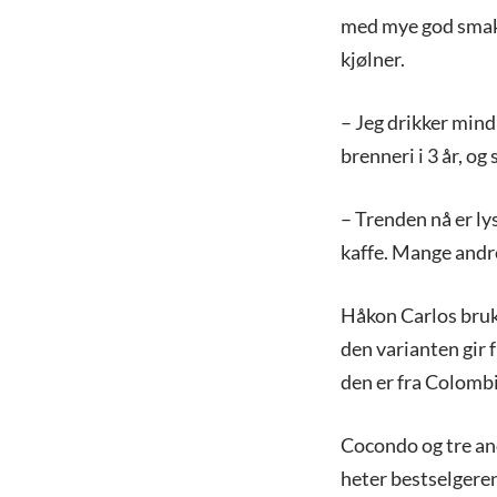
med mye god smak.
kjølner.
– Jeg drikker mind
brenneri i 3 år, og 
– Trenden nå er ly
kaffe. Mange andre
Håkon Carlos bruke
den varianten gir 
den er fra Colombi
Cocondo og tre and
heter bestselgeren