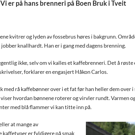
 Vi er på hans brenneri på Boen Bruk i Tveit
lene kvitrer og lyden av fossebrus høres i bakgrunn. Området
jobber knallhardt. Han er i gang med dagens brenning.
entlig ikke, selv om vi kalles et kaffebrenneri. Det å røste e
skrivelser, forklarer en engasjert Håkon Carlos.
 med rå kaffebønner over i et fat før han heller dem over i 
 viser hvordan bønnene roterer og virvler rundt. Varmen o
er med blå flammer vi kan titte inn på.
eller at mange av
 kaffetyper er fyldigere på smak