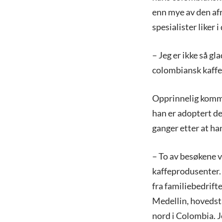
enn mye av den afr
spesialister liker i
– Jeg er ikke så gla
colombiansk kaffe
Opprinnelig komm
han er adoptert de
ganger etter at ha
– To av besøkene v
kaffeprodusenter.
fra familiebedrift
Medellin, hovedst
nord i Colombia. J