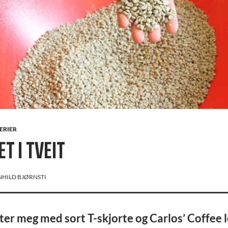
ERIER
T I TVEIT
HILD BJØRNSTI
r meg med sort T-skjorte og Carlos’ Coffee l