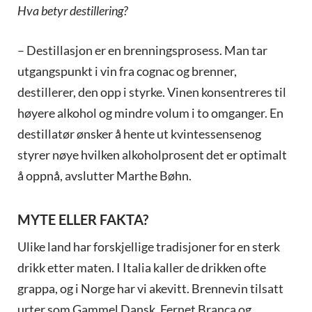
Hva betyr destillering?
– Destillasjon er en brenningsprosess. Man tar
utgangspunkt i vin fra cognac og brenner,
destillerer, den opp i styrke. Vinen konsentreres til
høyere alkohol og mindre volum i to omganger. En
destillatør ønsker å hente ut kvintessensenog
styrer nøye hvilken alkoholprosent det er optimalt
å oppnå, avslutter Marthe Bøhn.
MYTE ELLER FAKTA?
Ulike land har forskjellige tradisjoner for en sterk
drikk etter maten. I Italia kaller de drikken ofte
grappa, og i Norge har vi akevitt. Brennevin tilsatt
urter som Gammel Dansk, Fernet Branca og