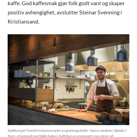
kaffe. God kaffesmak gjør folk godt vant og skaper
positiv avhengighet, avslutter Steinar Svenning i
Kristiansand.
Kjøkkensjef Trond Kristiansen nyter en god kopp kaffe. Han er medeier i Bønder i
Byen, et konsept med både bakeri, kaffebar og restaurant som satser på