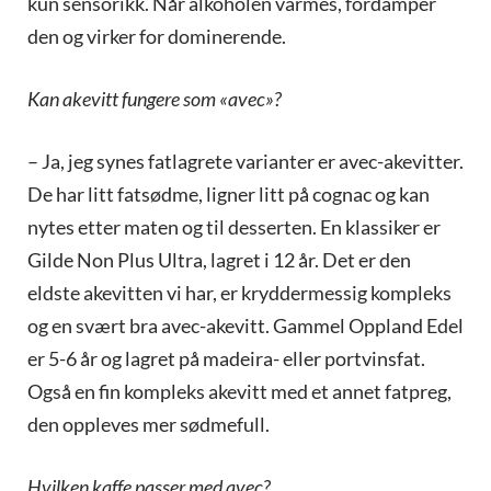
kun sensorikk. Når alkoholen varmes, fordamper
den og virker for dominerende.
Kan akevitt fungere som «avec»?
– Ja, jeg synes fatlagrete varianter er avec-akevitter.
De har litt fatsødme, ligner litt på cognac og kan
nytes etter maten og til desserten. En klassiker er
Gilde Non Plus Ultra, lagret i 12 år. Det er den
eldste akevitten vi har, er kryddermessig kompleks
og en svært bra avec-akevitt. Gammel Oppland Edel
er 5-6 år og lagret på madeira- eller portvinsfat.
Også en fin kompleks akevitt med et annet fatpreg,
den oppleves mer sødmefull.
Hvilken kaffe passer med avec?