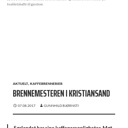
kvalitetskaffe til gjestene.
,
AKTUELT
KAFFEBRENNERIER
BRENNEMESTEREN I KRISTIANSAND
07.08.2017
GUNNHILD BJØRNSTI
Sørlandet har sine kaffepersonligheter. Møt