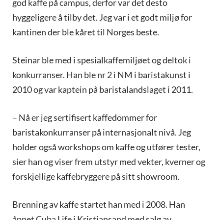
god kaffe på campus, derfor var det desto
hyggeligere å tilby det. Jeg var i et godt miljø for
kantinen der ble kåret til Norges beste.
Steinar ble med i spesialkaffemiljøet og deltok i
konkurranser. Han ble nr 2 i NM i baristakunst i
2010 og var kaptein på baristalandslaget i 2011.
– Nå er jeg sertifisert kaffedommer for
baristakonkurranser på internasjonalt nivå. Jeg
holder også workshops om kaffe og utfører tester,
sier han og viser frem utstyr med vekter, kverner og
forskjellige kaffebryggere på sitt showroom.
Brenning av kaffe startet han med i 2008. Han
åpnet Cuba Life i Kristiansand med salg av