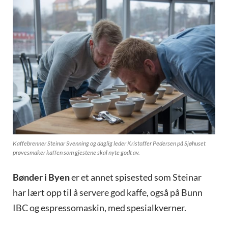
Kaffebrenner Steinar Svenning og daglig leder Kristoffer Pedersen på Sjøhuset
prøvesmaker kaffen som gjestene skal nyte godt av.
Bønder i Byen
er et annet spisested som Steinar
har lært opp til å servere god kaffe, også på Bunn
IBC og espressomaskin, med spesialkverner.