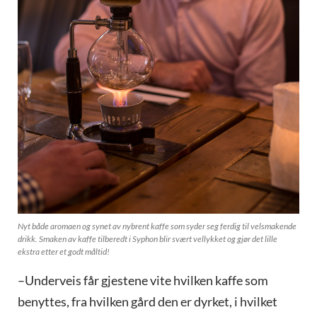
Nyt både aromaen og synet av nybrent kaffe som syder seg ferdig til velsmakende
drikk. Smaken av kaffe tilberedt i Syphon blir svært vellykket og gjør det lille
ekstra etter et godt måltid!
–Underveis får gjestene vite hvilken kaffe som
benyttes, fra hvilken gård den er dyrket, i hvilket