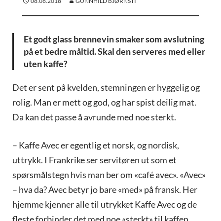
08.08.2018
GUNNHILD BJØRNSTI
Et godt glass brennevin smaker som avslutning
på et bedre måltid. Skal den serveres med eller
uten kaffe?
Det er sent på kvelden, stemningen er hyggelig og
rolig. Man er mett og god, og har spist deilig mat.
Da kan det passe å avrunde med noe sterkt.
– Kaffe Avec er egentlig et norsk, og nordisk,
uttrykk. I Frankrike ser servitøren ut som et
spørsmålstegn hvis man ber om «café avec». «Avec»
– hva da? Avec betyr jo bare «med» på fransk. Her
hjemme kjenner alle til utrykket Kaffe Avec og de
fleste forbinder det med noe «sterkt» til kaffen.