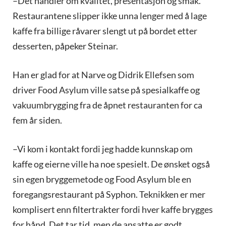
–Det handler om kvalitet, presentasjon og smak.
Restaurantene slipper ikke unna lenger med å lage
kaffe fra billige råvarer slengt ut på bordet etter
desserten, påpeker Steinar.
Han er glad for at Narve og Didrik Ellefsen som
driver Food Asylum ville satse på spesialkaffe og
vakuumbrygging fra de åpnet restauranten for ca
fem år siden.
–Vi kom i kontakt fordi jeg hadde kunnskap om
kaffe og eierne ville ha noe spesielt. De ønsket også
sin egen bryggemetode og Food Asylum ble en
foregangsrestaurant på Syphon. Teknikken er mer
komplisert enn filtertrakter fordi hver kaffe brygges
for hånd. Det tar tid, men de ansatte er godt