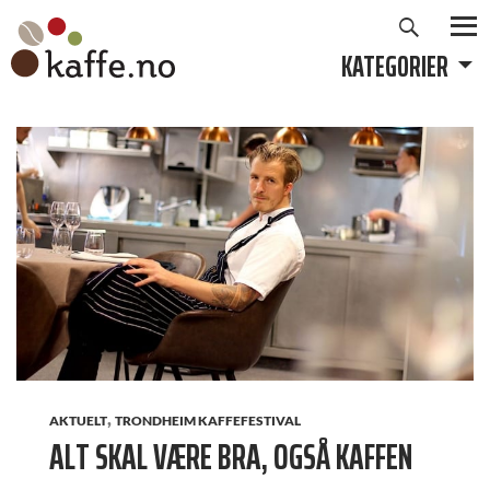
Søk
Hopp
til
KATEGORIER
PRIMÆ
innhold
,
AKTUELT
TRONDHEIM KAFFEFESTIVAL
ALT SKAL VÆRE BRA, OGSÅ KAFFEN