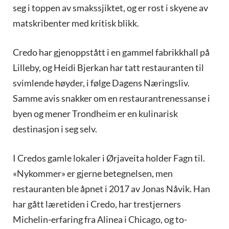
seg i toppen av smakssjiktet, og er rost i skyene av
matskribenter med kritisk blikk.
Credo har gjenoppstått i en gammel fabrikkhall på
Lilleby, og Heidi Bjerkan har tatt restauranten til
svimlende høyder, i følge Dagens Næringsliv.
Samme avis snakker om en restaurantrenessanse i
byen og mener Trondheim er en kulinarisk
destinasjon i seg selv.
I Credos gamle lokaler i Ørjaveita holder Fagn til.
«Nykommer» er gjerne betegnelsen, men
restauranten ble åpnet i 2017 av Jonas Nåvik. Han
har gått læretiden i Credo, har trestjerners
Michelin-erfaring fra Alinea i Chicago, og to-