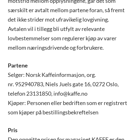
motstrid mellom opplysningene, går det som
særskilt er avtalt mellom partene foran, så fremt
det ikke strider mot ufravikelig lovgivning.
Avtalen vil i tillegg bli utfylt av relevante
lovbestemmelser som regulerer kjøp av varer
mellom næringsdrivende og forbrukere.
Partene
Selger: Norsk Kaffeinformasjon, org.
nr. 952940783, Niels Juels gate 16, 0272 Oslo,
telefon 23131850, info@kaffe.no
Kjøper: Personen eller bedriften som er registrert
som kjøper på bestillingsbekreftelsen
Pris
Den oppgitte prisen for magasinet KAFFE er den