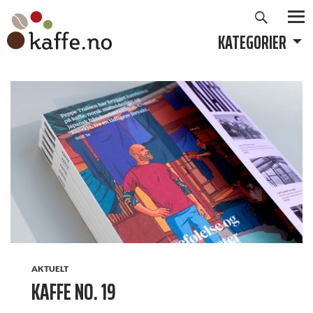
Søk
Hopp
til
KATEGORIER
PRIMÆ
innhold
AKTUELT
KAFFE NO. 19