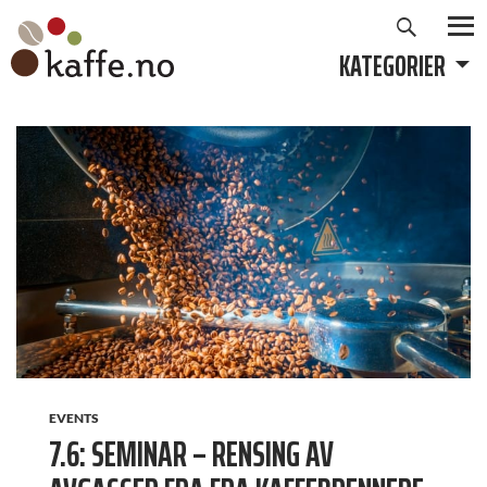
Søk
Hopp
til
KATEGORIER
PRIMÆ
innhold
EVENTS
7.6: SEMINAR – RENSING AV