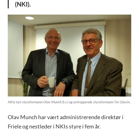
(NKI).
NKIs nye styreformann Olav Munch (t.v.) og avtroppende styreformann Tor Glavin.
Olav Munch har vært administrerende direktør i
Friele og nestleder i NKIs styre i fem år.