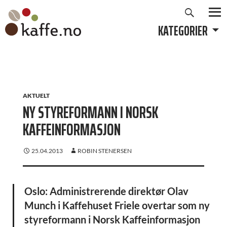
Søk
Hopp
til
KATEGORIER
PRIMÆ
innhold
AKTUELT
NY STYREFORMANN I NORSK
KAFFEINFORMASJON
25.04.2013
ROBIN STENERSEN
Oslo: Administrerende direktør Olav
Munch i Kaffehuset Friele overtar som ny
styreformann i Norsk Kaffeinformasjon