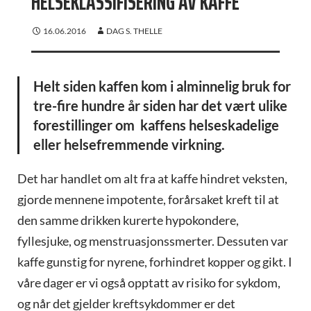
HELSEKLASSIFISERING AV KAFFE
16.06.2016
DAG S. THELLE
Helt siden kaffen kom i alminnelig bruk for
tre-fire hundre år siden har det vært ulike
forestillinger om kaffens helseskadelige
eller helsefremmende virkning.
Det har handlet om alt fra at kaffe hindret veksten,
gjorde mennene impotente, forårsaket kreft til at
den samme drikken kurerte hypokondere,
fyllesjuke, og menstruasjonssmerter. Dessuten var
kaffe gunstig for nyrene, forhindret kopper og gikt. I
våre dager er vi også opptatt av risiko for sykdom,
og når det gjelder kreftsykdommer er det