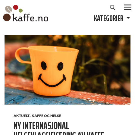
Søk
Hopp
til
KATEGORIER
PRIMÆ
innhold
,
AKTUELT
KAFFE OG HELSE
NY INTERNASJONAL