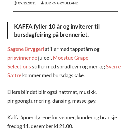
09.12.2015
BJØRN GRYDELAND
KAFFA fyller 10 år og inviterer til
bursdagfeiring på brenneriet.
Sagene Bryggeri
stiller med tappetårn og
prisvinnende
juleøl.
Moestue Grape
Selections
stiller med sprudlevin og mer, og
Sverre
Sætre
kommer med bursdagskake.
Ellers blir det blir også nattmat, musikk,
pingpongturnering, dansing, masse gøy.
Kaffa åpner dørene for venner, kunder og bransje
fredag 11. desember kl 21.00.