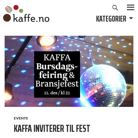
Søk
Hopp
til
KATEGORIER
PRIMÆ
innhold
EVENTS
KAFFA INVITERER TIL FEST