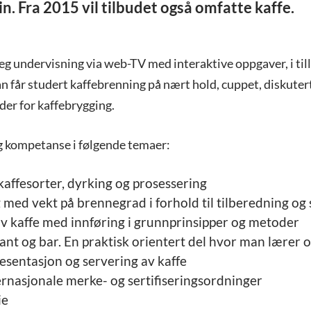
in. Fra 2015 vil tilbudet også omfatte kaffe.
g undervisning via web-TV med interaktive oppgaver, i till
 får studert kaffebrenning på nært hold, cuppet, diskutert
der for kaffebrygging.
ig kompetanse i følgende temaer:
kaffesorter, dyrking og prosessering
med vekt på brennegrad i forhold til tilberedning og
v kaffe med innføring i grunnprinsipper og metoder
rant og bar. En praktisk orientert del hvor man lærer 
esentasjon og servering av kaffe
rnasjonale merke- og sertifiseringsordninger
ie