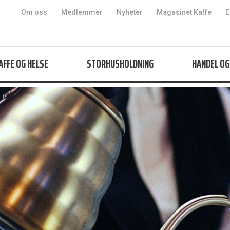
Hopp til innhold
Om oss
Medlemmer
Nyheter
Magasinet Kaffe
E
AFFE OG HELSE
STORHUSHOLDNING
HANDEL OG