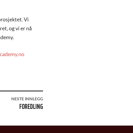
prosjektet. Vi
et, og vi er nå
ademy.
academy.no
NESTE INNLEGG
FOREDLING