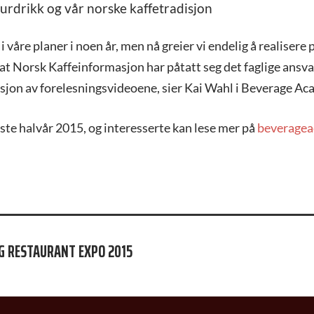
urdrikk og vår norske kaffetradisjon
 i våre planer i noen år, men nå greier vi endelig å realisere 
 at Norsk Kaffeinformasjon har påtatt seg det faglige ansvar
sjon av forelesningsvideoene, sier Kai Wahl i Beverage Ac
rste halvår 2015, og interesserte kan lese mer på
beverage
JON
OG RESTAURANT EXPO 2015