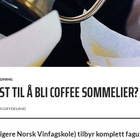
LDNING
ST TIL Å BLI COFFEE SOMMELIER?
N GRYDELAND
gere Norsk Vinfagskole) tilbyr komplett fag