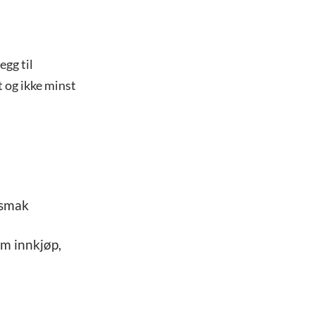
egg til
 og ikke minst
 smak
om innkjøp,