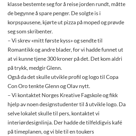
klasse bestemte seg for å reise jorden rundt, måtte
de begynne å spare penger. De solgte is i
korpspausene, kjørte ut pizza på moped og prøvde
seg som skribenter.
– Vi skrev «mitt første kyss» og sendte til
Romantikk og andre blader, for vi hadde funnet ut
at vi kunne tjene 300 kroner på det. Det kom aldri
på trykk, medgir Glenn.
Også da det skulle utvikle profil og logo til Copa
Con Oro tenkte Glenn og Olav nytt.
– Vi kontaktet Norges Kreative Fagskole og fikk
hjelp av noen designstudenter til å utvikle logo. Da
selve lokalet skulle til pers, kontaktet vi
interiørdesignlinja. Der hadde de tilfeldigvis kafé
på timeplanen, og vi ble til en toukers