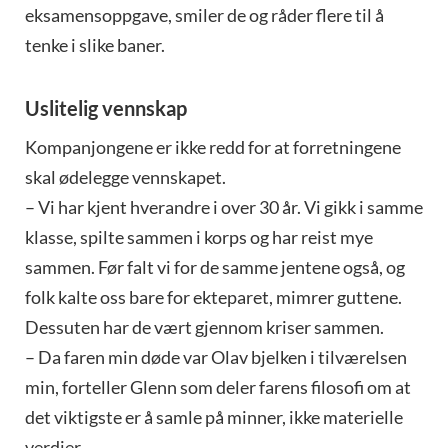
eksamensoppgave, smiler de og råder flere til å
tenke i slike baner.
Uslitelig vennskap
Kompanjongene er ikke redd for at forretningene
skal ødelegge vennskapet.
– Vi har kjent hverandre i over 30 år. Vi gikk i samme
klasse, spilte sammen i korps og har reist mye
sammen. Før falt vi for de samme jentene også, og
folk kalte oss bare for ekteparet, mimrer guttene.
Dessuten har de vært gjennom kriser sammen.
– Da faren min døde var Olav bjelken i tilværelsen
min, forteller Glenn som deler farens filosofi om at
det viktigste er å samle på minner, ikke materielle
verdier.