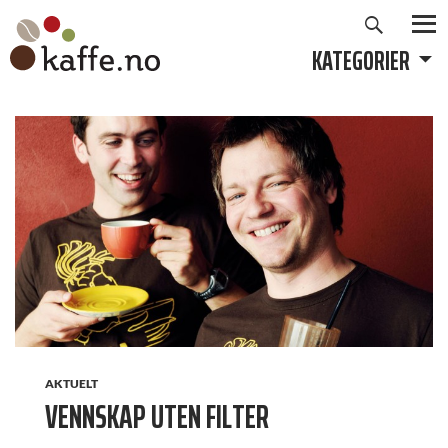
Søk
Hopp
til
KATEGORIER
PRIMÆ
innhold
AKTUELT
VENNSKAP UTEN FILTER