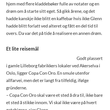
hjem med flere kladdebøker fulle av notater og en
drøm om å starte sitt eget. Så gikk årene, og det
hadde kanskje ikke blitt en kaffebar hvis ikke Glenn
hadde blitt forlatt ved alteret og fått en del tid til
overs. Da var det på tide å realisere en annen drøm.
Et lite reisemål
Godt plassert
i gamle Lilleborg fabrikkers lokaler ved Akerselva i
Oslo, ligger Copa Con Oro. En smule utenfor
allfarvei, men det er langt fra tilfeldig, ifølge
gründerne.
– Copa Con Oro skal være et sted å dra til, ikke bare
et sted å stikke innom. Vi skal ikke være på hvert
gatehjørne, sier Glenn.