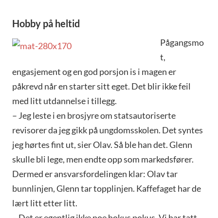
Hobby på heltid
Pågangsmo
t,
engasjement og en god porsjon is i magen er
påkrevd når en starter sitt eget. Det blir ikke feil
med litt utdannelse i tillegg.
– Jeg leste i en brosjyre om statsautoriserte
revisorer da jeg gikk på ungdomsskolen. Det syntes
jeg hørtes fint ut, sier Olav. Så ble han det. Glenn
skulle bli lege, men endte opp som markedsfører.
Dermed er ansvarsfordelingen klar: Olav tar
bunnlinjen, Glenn tar topplinjen. Kaffefaget har de
lært litt etter litt.
– Det er egentlig ikke noe hokus pokus. Vi har tatt