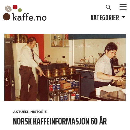
Søk
Hopp
til
KATEGORIER
PRIMÆ
innhold
,
AKTUELT
HISTORIE
NORSK KAFFEINFORMASJON 60 ÅR