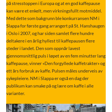
på stresstoppen i Europa og at en god kaffepause
kan være et enkelt, men virkningsfullt motmiddel.
Med dette som bakgrunn ble konkurransen NM i
Slappa for første gang arrangert på St. Hanshaugen
i Oslo i 2007, og har siden samlet flere hundre
deltakere i en årlig hyllest til kaffepausen flere
steder i landet. Den som oppnår lavest
gjennomsnittlig puls i løpet av en fem minutter lang
kaffepause, vinner «Den forgyllede kaffetrakter» og
ett års forbruk av kaffe. Pulsen måles underveis av
sykepleiere. NM i Slappa er også en dag der
publikum kan smake på og lære om kaffe i alle
varianter.