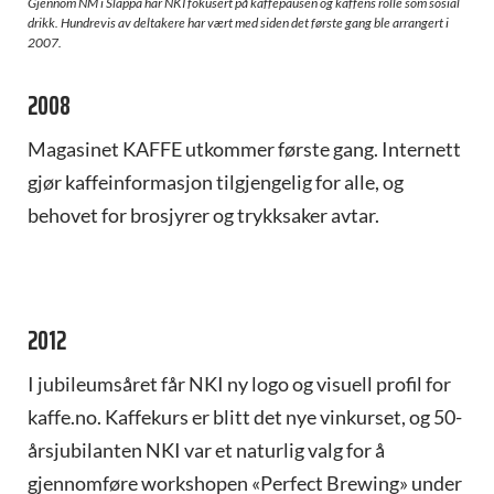
Gjennom NM i Slappa har NKI fokusert på kaffepausen og kaffens rolle som sosial
drikk. Hundrevis av deltakere har vært med siden det første gang ble arrangert i
2007.
2008
Magasinet KAFFE utkommer første gang. Internett
gjør kaffeinformasjon tilgjengelig for alle, og
behovet for brosjyrer og trykksaker avtar.
2012
I jubileumsåret får NKI ny logo og visuell profil for
kaffe.no. Kaffekurs er blitt det nye vinkurset, og 50-
årsjubilanten NKI var et naturlig valg for å
gjennomføre workshopen «Perfect Brewing» under