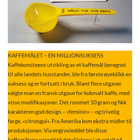
KAFFEMÅLET – EN MILLIONSUKSESS
Kaffekomiteens utvikling av et kaffemål beregnet
til alle landets husstander, ble fra første øyeblikk en
suksess og er fortsatt i bruk. Blant flere utgaver
valgte man en fransk utgave for kokmalt kaffe, med
visse modifikasjoner. Det rommet 10 gram og fikk
karakteren god design – «feminin» – og trivelig
farge, «citrongul». Fra Amerika kom ekstra midler til
produksjonen. Via engrosleddet ble disse
kaffemålene spredd til detaljistene i et antall på