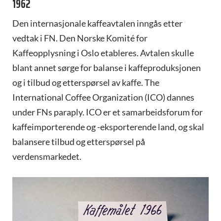
1962
Den internasjonale kaffeavtalen inngås etter
vedtak i FN. Den Norske Komité for
Kaffeopplysning i Oslo etableres. Avtalen skulle
blant annet sørge for balanse i kaffeproduksjonen
og i tilbud og etterspørsel av kaffe. The
International Coffee Organization (ICO) dannes
under FNs paraply. ICO er et samarbeidsforum for
kaffeimporterende og -eksporterende land, og skal
balansere tilbud og etterspørsel på
verdensmarkedet.