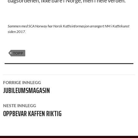
dagsordenen, ikke bare i Norge, men i hele verden.
Sammen med SCA Norway har Norsk Kaffeinformasjon arrangert NM i Kaffekunst
siden 2017.
TOPP
INNLEGGSNAVIGASJON
FORRIGE INNLEGG
JUBILEUMSMAGASIN
NESTE INNLEGG
OPPBEVAR KAFFEN RIKTIG