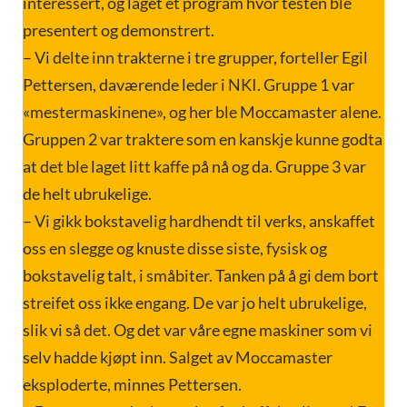
interessert, og laget et program hvor testen ble
presentert og demonstrert.
– Vi delte inn trakterne i tre grupper, forteller Egil
Pettersen, daværende leder i NKI. Gruppe 1 var
«mestermaskinene», og her ble Moccamaster alene.
Gruppen 2 var traktere som en kanskje kunne godta
at det ble laget litt kaffe på nå og da. Gruppe 3 var
de helt ubrukelige.
– Vi gikk bokstavelig hardhendt til verks, anskaffet
oss en slegge og knuste disse siste, fysisk og
bokstavelig talt, i småbiter. Tanken på å gi dem bort
streifet oss ikke engang. De var jo helt ubrukelige,
slik vi så det. Og det var våre egne maskiner som vi
selv hadde kjøpt inn. Salget av Moccamaster
eksploderte, minnes Pettersen.