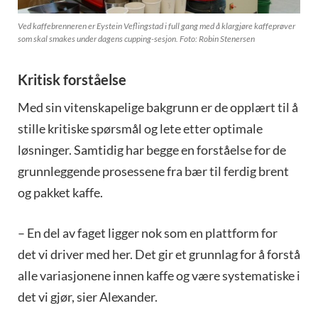
Ved kaffebrenneren er Eystein Veflingstad i full gang med å klargjøre kaffeprøver
som skal smakes under dagens cupping-sesjon. Foto: Robin Stenersen
Kritisk forståelse
Med sin vitenskapelige bakgrunn er de opplært til å
stille kritiske spørsmål og lete etter optimale
løsninger. Samtidig har begge en forståelse for de
grunnleggende prosessene fra bær til ferdig brent
og pakket kaffe.
– En del av faget ligger nok som en plattform for
det vi driver med her. Det gir et grunnlag for å forstå
alle variasjonene innen kaffe og være systematiske i
det vi gjør, sier Alexander.