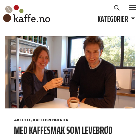
Søk
Hopp
til
KATEGORIER
PRIMÆ
innhold
,
AKTUELT
KAFFEBRENNERIER
MED KAFFESMAK SOM LEVEBRØD