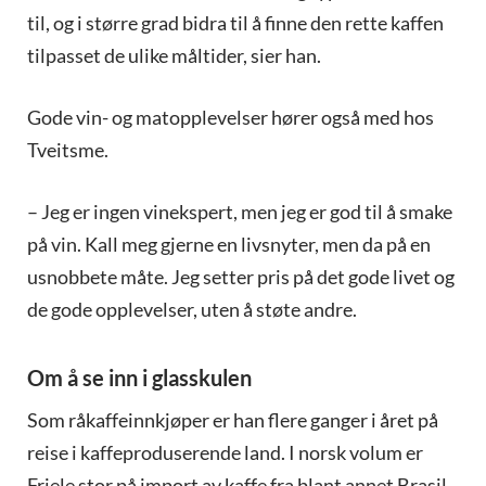
til, og i større grad bidra til å finne den rette kaffen
tilpasset de ulike måltider, sier han.
Gode vin- og matopplevelser hører også med hos
Tveitsme.
– Jeg er ingen vinekspert, men jeg er god til å smake
på vin. Kall meg gjerne en livsnyter, men da på en
usnobbete måte. Jeg setter pris på det gode livet og
de gode opplevelser, uten å støte andre.
Om å se inn i glasskulen
Som råkaffeinnkjøper er han flere ganger i året på
reise i kaffeproduserende land. I norsk volum er
Friele stor på import av kaffe fra blant annet Brasil,