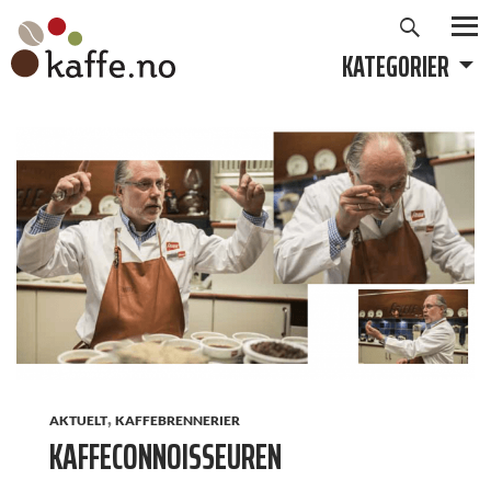
Søk
Hopp
til
KATEGORIER
PRIMÆ
innhold
,
AKTUELT
KAFFEBRENNERIER
KAFFECONNOISSEUREN