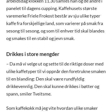
arbeidsdag klokken 11.30 samles han og de andre i
panelet til dagens cupping. Kaffehusets største
varemerke Friele Frokost består av sju ulike typer
kaffe fra forskjellige land, som varierer på smak fra
sesong til sesong, og som til enhver tid skal blandes
og smakes til en stabil og jevn smak.
Drikkes i store mengder
– Da må vi velge ut og sette til de riktige doser med
ulike kaffetyper til vi oppnår den foretrukne smaken
til en blanding: Den skal være rundfyldig
drikkevennlig. Den skal kunne drikkes i bøtter og
spann, smiler Tveitsme.
Som kaffekokk må jeg vite hvordan ulike smaker