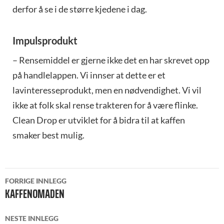
derfor å se i de større kjedene i dag.
Impulsprodukt
– Rensemiddel er gjerne ikke det en har skrevet opp
på handlelappen. Vi innser at dette er et
lavinteresseprodukt, men en nødvendighet. Vi vil
ikke at folk skal rense trakteren for å være flinke.
Clean Drop er utviklet for å bidra til at kaffen
smaker best mulig.
INNLEGGSNAVIGASJON
FORRIGE INNLEGG
KAFFENOMADEN
NESTE INNLEGG