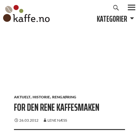
Søk
Hopp
til
KATEGORIER
PRIMÆ
innhold
,
,
AKTUELT
HISTORIE
RENGJØRING
FOR DEN RENE KAFFESMAKEN
26.03.2012
LENE NÆSS