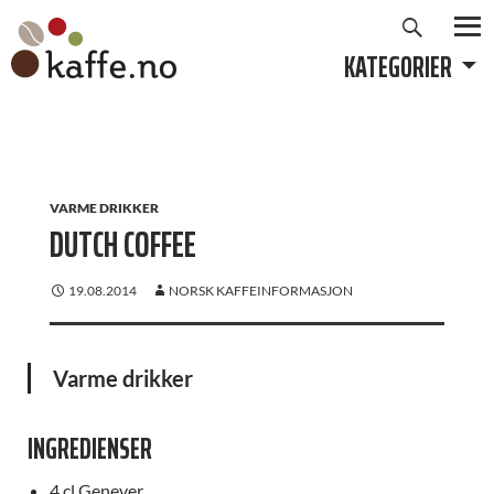
Søk
Hopp
til
KATEGORIER
PRIMÆ
innhold
VARME DRIKKER
DUTCH COFFEE
19.08.2014
NORSK KAFFEINFORMASJON
Varme drikker
INGREDIENSER
4 cl Genever