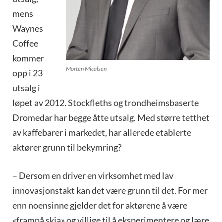
mens
Waynes
Coffee
kommer
Morten Micalsen
opp i 23
utsalg i
løpet av 2012. Stockfleths og trondheimsbaserte
Dromedar har begge åtte utsalg. Med større tetthet
av kaffebarer i markedet, har allerede etablerte
aktører grunn til bekymring?
– Dersom en driver en virksomhet med lav
innovasjonstakt kan det være grunn til det. For mer
enn noensinne gjelder det for aktørene å være
«frampå skia» og villige til å eksperimentere og lære