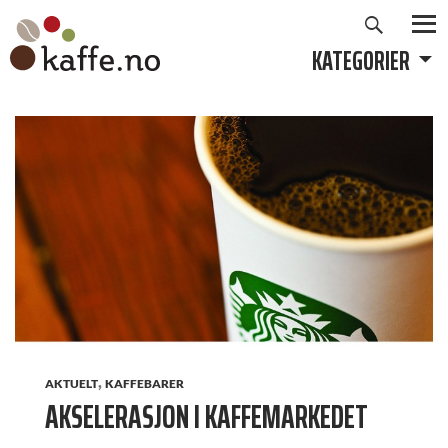
Søk
Hopp
til
KATEGORIER
PRIMÆ
innhold
,
AKTUELT
KAFFEBARER
AKSELERASJON I KAFFEMARKEDET