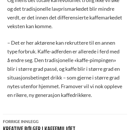
Og mens det totale kaffevolumet trolig ikke vil øke
og det tradisjonelle lavprismarkedet blir mindre
verdt, er det innen det differensierte kaffemarkedet
veksten kan komme.
– Det er her aktørene kan rekruttere til en annen
type forbruk. Kaffe-adferden er allerede i ferd med
å endre seg. Den tradisjonelle «kaffe-pimpingen»
blir i større grad passé, og kaffe blir i større grad en
situasjonsbetinget drikk – som gjerne i større grad
nytes utenfor hjemmet. Framover vil vi nok oppleve
en rikere, ny generasjon kaffedrikkere.
INNLEGGSNAVIGASJON
FORRIGE INNLEGG
KREATIVE BØLGER I KAFFEMILJØET